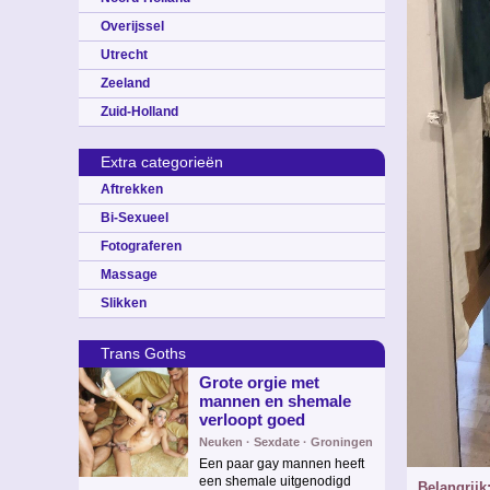
Overijssel
Utrecht
Zeeland
Zuid-Holland
Extra categorieën
Aftrekken
Bi-Sexueel
Fotograferen
Massage
Slikken
Trans Goths
Grote orgie met
mannen en shemale
verloopt goed
Neuken · Sexdate · Groningen
Een paar gay mannen heeft
een shemale uitgenodigd
Belangrijk