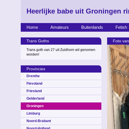
Heerlijke babe uit Groningen 
Home
Amateurs
Buitenlands
Fetish
Trans Goths
Foto van
Trans goth van 27 uit Zuidhorn wil genomen
worden!
Provincies
Drenthe
Flevoland
Friesland
Gelderland
Groningen
Limburg
Noord-Brabant
Noord-Holland