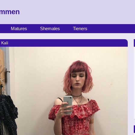
rimmen
Matures
Shemales
Tieners
 Kali